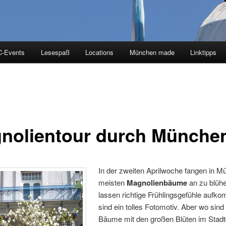
-Events
Lesespaß
Locations
München made
Linktipps
nolientour durch Münche
In der zweite
n Aprilwoche fangen in M
meisten
Magnolienbäume
an zu blühe
lassen richtige Frühlingsgefühle aufk
sind ein tolles Fotomotiv. Aber wo sind
Bäume mit den großen Blüten im Stadt