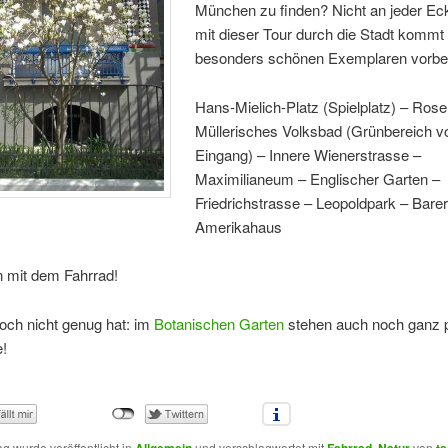
München zu finden? Nicht an jeder Ec
mit dieser Tour durch die Stadt kommt 
besonders schönen Exemplaren vorbe
Hans-Mielich-Platz (Spielplatz) – Ros
Müllerisches Volksbad (Grünbereich 
Eingang) – Innere Wienerstrasse –
Maximilianeum – Englischer Garten –
Friedrichstrasse – Leopoldpark – Bare
Amerikahaus
 mit dem Fahrrad!
och nicht genug hat: im
Botanischen Garten
stehen auch noch ganz p
!
ag wurde veröffentlicht in
Allgemein
und verschlagwortet mit
Fahrrad
,
Natur
von
ts