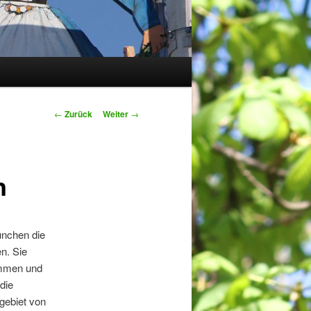
Beitrags-
←
Zurück
Weiter
→
Navigation
n
ünchen die
n. Sie
ommen und
 die
gebiet von