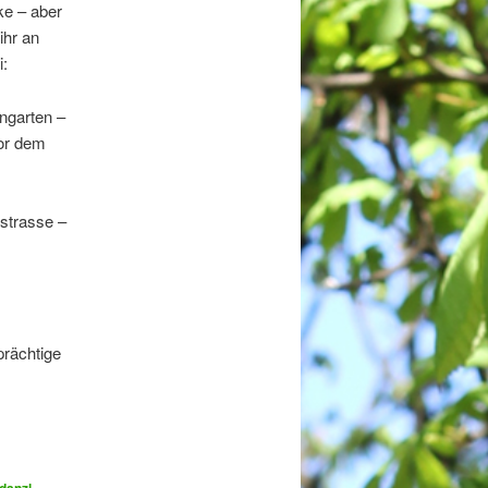
ke – aber
ihr an
i:
engarten –
vor dem
rstrasse –
rächtige
danzl
.