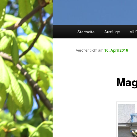
Hauptmenü
Startseite
Ausflüge
MUC
Zum
Inhalt
Veröffentlicht am
10. April 2016
wechseln
Mag